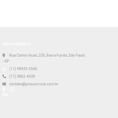
FALE CONOSCO
Rua Carlos Vicari, 235, Barra Funda, São Paulo
- SP
(11) 98433-2546
(11) 3862-4428
contato@pneuservcar.com.br
PIX