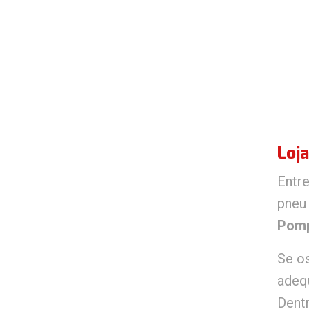
Loj
Entre
pneu
Pomp
Se os
adeq
Dent