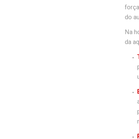
forç
do a
Na ho
da aq