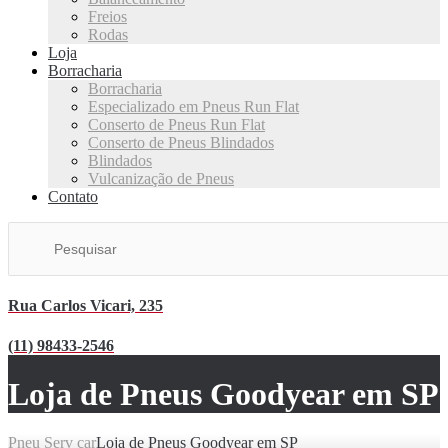
Freios
Rodas
Loja
Borracharia
Borracharia
Especializado em Pneus Run Flat
Conserto de Pneus Run Flat
Conserto de Pneus Blindados
Blindados
Vulcanização de Pneus
Contato
Rua Carlos Vicari, 235
(11) 98433-2546
Loja de Pneus Goodyear em SP
Pneu Serv car
Loja de Pneus Goodyear em SP