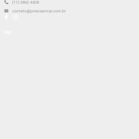
(11) 3862-4428
contato@pneuservcar.com.br
PIX