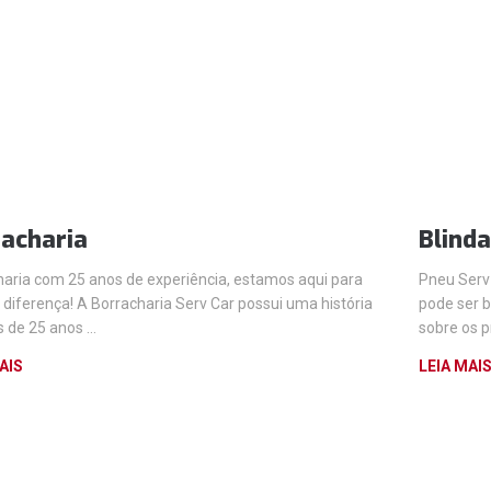
acharia
Blind
haria com 25 anos de experiência, estamos aqui para
Pneu Serv
 diferença! A Borracharia Serv Car possui uma história
pode ser b
s de 25 anos …
sobre os p
AIS
LEIA MAI