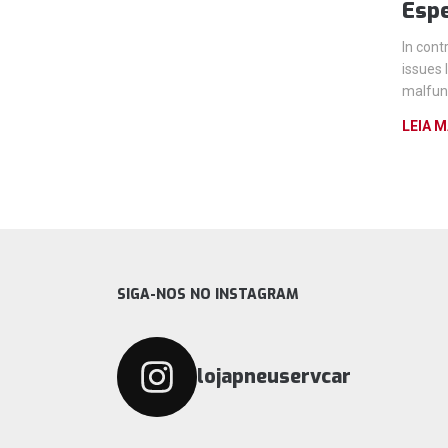
Espe
In cont
issues 
malfunc
LEIA M
SIGA-NOS NO INSTAGRAM
lojapneuservcar