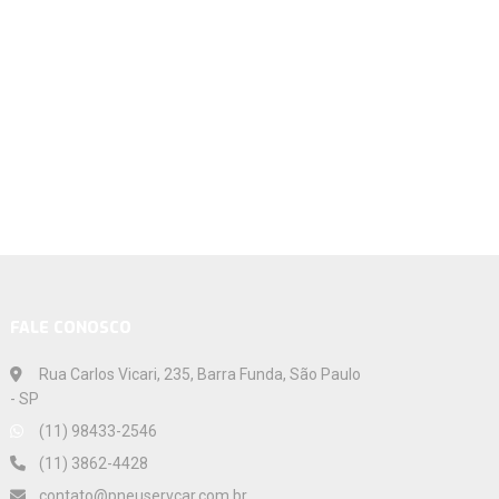
FALE CONOSCO
Rua Carlos Vicari, 235, Barra Funda, São Paulo
- SP
(11) 98433-2546
(11) 3862-4428
contato@pneuservcar.com.br