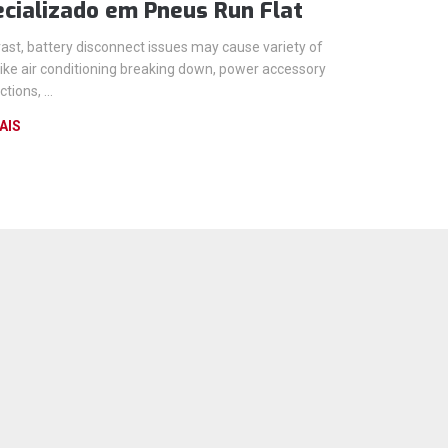
cializado em Pneus Run Flat
rast, battery disconnect issues may cause variety of
like air conditioning breaking down, power accessory
tions, ...
AIS