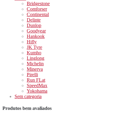
Bridgestone
Comforser
Continental
Delinte
Dunlop
Goodyear
Hankook
Hifly
JK Tyre
Kumho
Linglong
Michelin
Minerva
Pirelli
Run FLat
SpeedMax
Yokohama
Sem categoria
Produtos bem avaliados