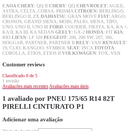
CAOA CHERY
: QQ II
CHERY
: QQ
CHEVROLET
: AGILE,
ASTRA, CELTA, CORSA, PRISMA
CITROEN
: BERLINGO,
BERLINGO II, ZX
DAIHATSU
: GRAN MOVE
FIAT
: ARGO,
CRONOS, GRAND SIENA, MOBI, PALIO, SIENA, TIPO,
UNO, UNO II, UNO III
FORD
: COURIER, FIESTA, KA, KA +,
KA II, KA III, KA SEDAN
GEELY
: GX-2
HONDA
: FIT
KIA
:
RIO
LIFAN
: LF 320
PEUGEOT
: 206, 206 SW, 207, 306,
HOGGAR, PARTNER, PARTNER II
RELY
: VAN
RENAULT
:
19, CLIO, KANGOO, SYMBOL
SEAT
: INCA
TOYOTA
:
COROLLA, ETIOS, ETIOS II
VOLKSWAGEN
: FOX, VAN
Customer reviews
Classificado 0 de 5
1 revisão
Avaliações mais recentes
Avaliações mais úteis
1 avaliado por PNEU 175/65 R14 82T
PIRELLI CINTURATO P1
Adicionar uma avaliação