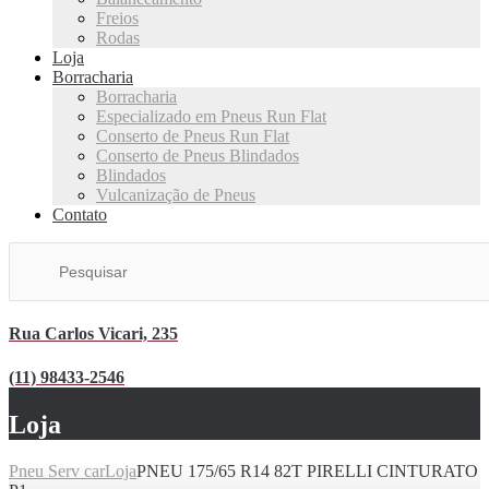
Freios
Rodas
Loja
Borracharia
Borracharia
Especializado em Pneus Run Flat
Conserto de Pneus Run Flat
Conserto de Pneus Blindados
Blindados
Vulcanização de Pneus
Contato
Rua Carlos Vicari, 235
(11) 98433-2546
Loja
Pneu Serv car
Loja
PNEU 175/65 R14 82T PIRELLI CINTURATO