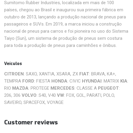
Sumitomo Rubber Industries, localizada em mais de 100
países, chegou ao Brasil e inaugurou sua primeira fábrica em
outubro de 2013, lançando a produção nacional de pneus para
passageiros e SUVs. Em 2019, a marca iniciou a construção
nacional de pneus para carros e foi pioneira no uso do Sistema
Taiyo (Sun), um sistema de produção de pneus sem costura
para toda a produção de pneus para caminhões e ônibus.
Veículos
CITROEN
: SAXO, XANTIA, XSARA, ZX
FIAT
: BRAVA, KA+,
TEMPRA
FORD
: FIESTA
HONDA
: CIVIC
HYUNDAI
: MATRIX
KIA
:
RIO
MAZDA
: PROTEGE
MERCEDES
: CLASSE A
PEUGEOT
:
206, 306
VOLVO
: S40, V40
VW
: FOX, GOL, PARATI, POLO,
SAVEIRO, SPACEFOX, VOYAGE
Customer reviews