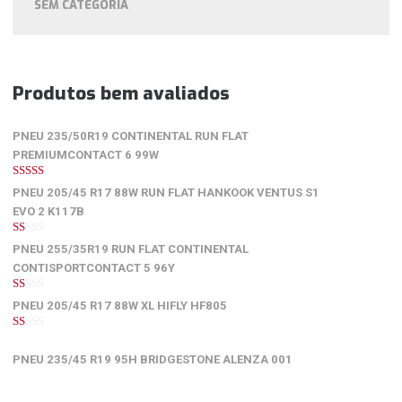
SEM CATEGORIA
Produtos bem avaliados
PNEU 235/50R19 CONTINENTAL RUN FLAT
PREMIUMCONTACT 6 99W
5
de 5
PNEU 205/45 R17 88W RUN FLAT HANKOOK VENTUS S1
EVO 2 K117B
1
PNEU 255/35R19 RUN FLAT CONTINENTAL
de
5
CONTISPORTCONTACT 5 96Y
1
PNEU 205/45 R17 88W XL HIFLY HF805
de
5
1
de
PNEU 235/45 R19 95H BRIDGESTONE ALENZA 001
5