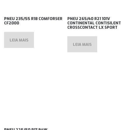
PNEU 235/55 R18 COMFORSER
PNEU 265/40 R21 101V
CF2000
CONTINENTAL CONTISILENT
CROSSCONTACT LX SPORT
LEIA MAIS
LEIA MAIS
PNEU 225/50 R17 94W