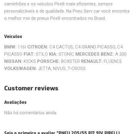
caminhões e os veículos Pirelli mais eficientes, sempre
personalizáveis ​​e de qualidade. Na Pneu Serv car você encontra
o melhor mix de pneus Pirelli encontrados no Brasil.
Veículos
BMW:
116I
CITROEN:
C4 CACTUS, C4 GRAND PICASSO, C4
PICASSO
FIAT:
STILO
KIA:
STONIC
MERCEDES BENZ:
A 200
NISSAN:
KICKS
PORSCHE:
BOXSTER
RENAULT:
FLUENCE
VOLKSWAGEN:
JETTA, NIVUS, T-CROSS
Customer reviews
Avaliações
Não há comentários ainda.
Seja o primeiro a avaliar “PNEU 205/55 R17 91V PIRELLI