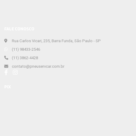
FALE CONOSCO
Rua Carlos Vicari, 235, Barra Funda, São Paulo - SP
(11) 98433-2546
(11) 3862-4428
contato@pneuservcar.com.br
PIX