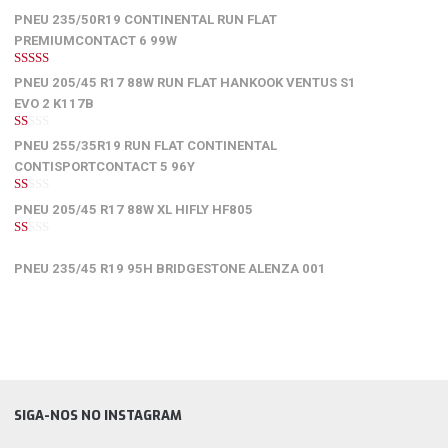
PNEU 235/50R19 CONTINENTAL RUN FLAT
PREMIUMCONTACT 6 99W
5
de 5
PNEU 205/45 R17 88W RUN FLAT HANKOOK VENTUS S1
EVO 2 K117B
1
PNEU 255/35R19 RUN FLAT CONTINENTAL
de
5
CONTISPORTCONTACT 5 96Y
1
PNEU 205/45 R17 88W XL HIFLY HF805
de
5
1
de
PNEU 235/45 R19 95H BRIDGESTONE ALENZA 001
5
SIGA-NOS NO INSTAGRAM