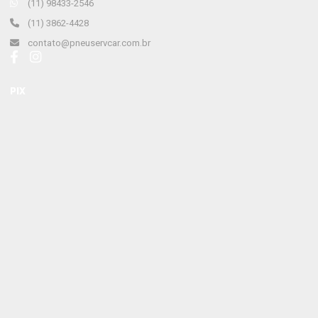
(11) 98433-2546
(11) 3862-4428
contato@pneuservcar.com.br
PIX