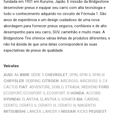
fundada em 1931 em Kurume, Japão. É missão da Bridgestone
desenvolver pneus e equipar seu carro com alta tecnologia e
todo o conhecimento adquirido no circuito de Fórmula 1. São
anos de experiência e um design cuidadoso de uma nova
abordagem para fornecer pneus seguros, confiáveis ​​e de alto
desempenho para seu carro, SUV, caminhão e muito mais. A
Bridgestone Tire oferece várias linhas de produtos diferentes, e
não há dúvida de que uma delas corresponderá às suas
expectativas de pneus de qualidade.
Veículos
AUDI
: A6
BMW
: SÉRIE 3
CHEVROLET
: SPIN, SPIN II, SPIN III
CHRYSLER
: SEBRING
CITROEN
: AIRCROSS, AIRCROSS II, C4
CACTUS
FIAT
: ADVENTURE, DOBLO, STRADA, WEEKEND
FORD
:
ECOSPORT, ECOSPORT II, ECOSPORT III
HONDA
: ACCORD
HYUNDAI
: ELANTRA, ELANTRA II, SONATA
KIA
: CARENS,
CERATO, CERATO II, CERATO III, CERATO IV, MAGENTIS
MITSUBISHI
: LANCER, LANCER II
NISSAN
: KICKS
PEUGEOT
: