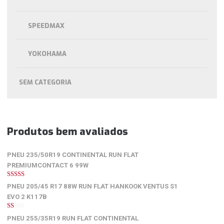
SPEEDMAX
YOKOHAMA
SEM CATEGORIA
Produtos bem avaliados
PNEU 235/50R19 CONTINENTAL RUN FLAT
PREMIUMCONTACT 6 99W
5
de 5
PNEU 205/45 R17 88W RUN FLAT HANKOOK VENTUS S1
EVO 2 K117B
1
PNEU 255/35R19 RUN FLAT CONTINENTAL
de