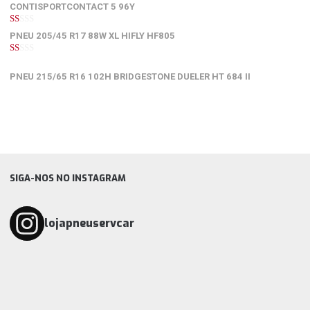
5
CONTISPORTCONTACT 5 96Y
1
PNEU 205/45 R17 88W XL HIFLY HF805
de
5
1
de
PNEU 215/65 R16 102H BRIDGESTONE DUELER HT 684 II
5
SIGA-NOS NO INSTAGRAM
lojapneuservcar