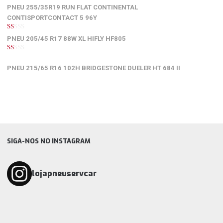
1
PNEU 255/35R19 RUN FLAT CONTINENTAL
de
5
CONTISPORTCONTACT 5 96Y
1
PNEU 205/45 R17 88W XL HIFLY HF805
de
5
1
de
PNEU 215/65 R16 102H BRIDGESTONE DUELER HT 684 II
5
SIGA-NOS NO INSTAGRAM
lojapneuservcar