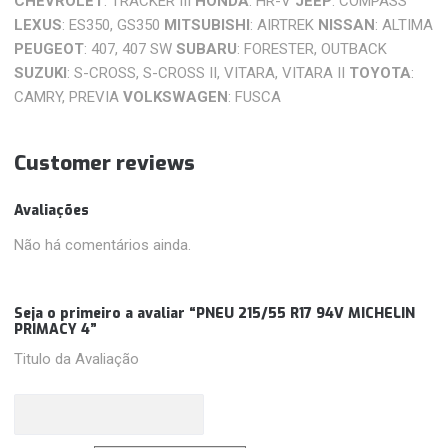
CHEVROLET
: TRACKER III
HONDA
: HR-V
JEEP
: COMPASS
LEXUS
: ES350, GS350
MITSUBISHI
: AIRTREK
NISSAN
: ALTIMA
PEUGEOT
: 407, 407 SW
SUBARU
: FORESTER, OUTBACK
SUZUKI
: S-CROSS, S-CROSS II, VITARA, VITARA II
TOYOTA
:
CAMRY, PREVIA
VOLKSWAGEN
: FUSCA
Customer reviews
Avaliações
Não há comentários ainda.
Seja o primeiro a avaliar “PNEU 215/55 R17 94V MICHELIN
PRIMACY 4”
Titulo da Avaliação