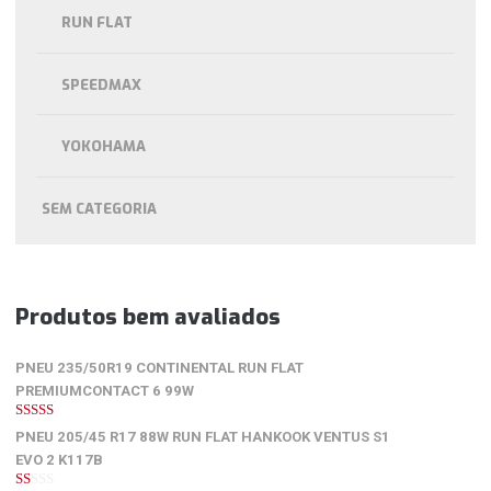
RUN FLAT
SPEEDMAX
YOKOHAMA
SEM CATEGORIA
Produtos bem avaliados
PNEU 235/50R19 CONTINENTAL RUN FLAT
PREMIUMCONTACT 6 99W
5
de 5
PNEU 205/45 R17 88W RUN FLAT HANKOOK VENTUS S1
EVO 2 K117B