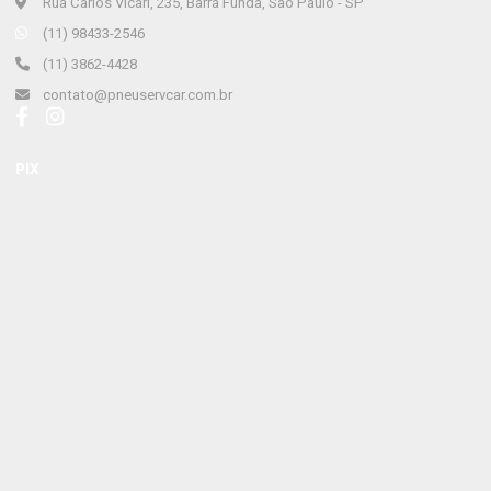
Rua Carlos Vicari, 235, Barra Funda, São Paulo - SP
(11) 98433-2546
(11) 3862-4428
contato@pneuservcar.com.br
PIX