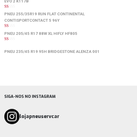
EVO 2 K117B
1
PNEU 255/35R19 RUN FLAT CONTINENTAL
de
5
CONTISPORTCONTACT 5 96Y
1
PNEU 205/45 R17 88W XL HIFLY HF805
de
5
1
de
PNEU 235/45 R19 95H BRIDGESTONE ALENZA 001
5
SIGA-NOS NO INSTAGRAM
lojapneuservcar