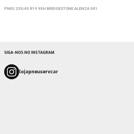
1
de
PNEU 235/45 R19 95H BRIDGESTONE ALENZA 001
5
SIGA-NOS NO INSTAGRAM
lojapneuservcar