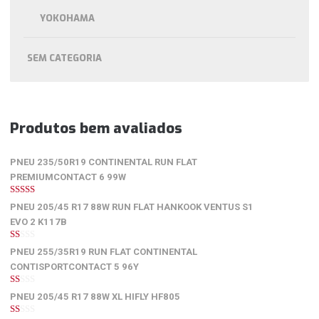
YOKOHAMA
SEM CATEGORIA
Produtos bem avaliados
PNEU 235/50R19 CONTINENTAL RUN FLAT
PREMIUMCONTACT 6 99W
5
de 5
PNEU 205/45 R17 88W RUN FLAT HANKOOK VENTUS S1
EVO 2 K117B
1
PNEU 255/35R19 RUN FLAT CONTINENTAL
de
5
CONTISPORTCONTACT 5 96Y
1
PNEU 205/45 R17 88W XL HIFLY HF805
de
5