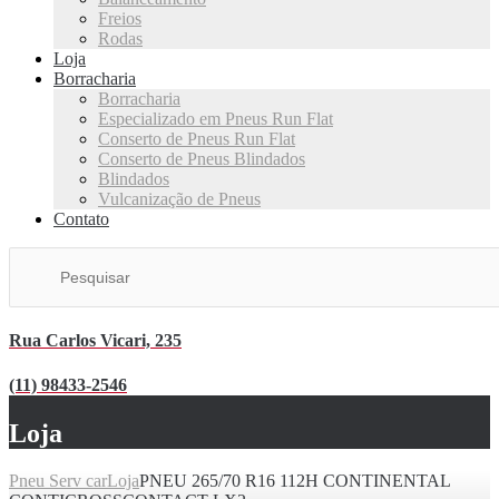
Freios
Rodas
Loja
Borracharia
Borracharia
Especializado em Pneus Run Flat
Conserto de Pneus Run Flat
Conserto de Pneus Blindados
Blindados
Vulcanização de Pneus
Contato
Rua Carlos Vicari, 235
(11) 98433-2546
Loja
Pneu Serv car
Loja
PNEU 265/70 R16 112H CONTINENTAL