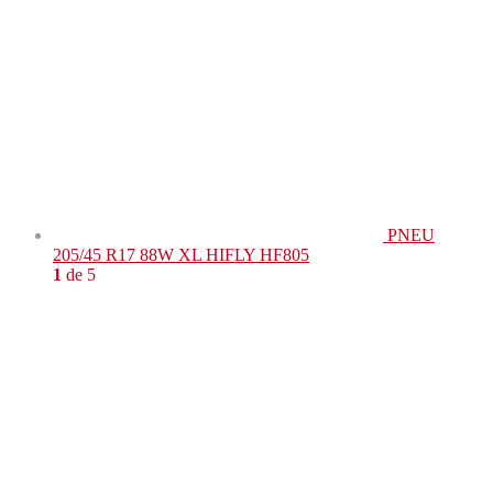
PNEU
205/45 R17 88W XL HIFLY HF805
1
de 5