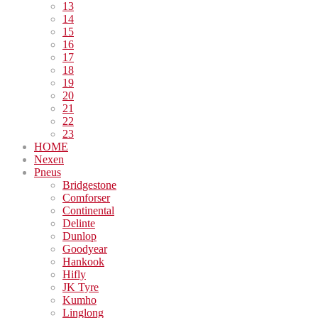
13
14
15
16
17
18
19
20
21
22
23
HOME
Nexen
Pneus
Bridgestone
Comforser
Continental
Delinte
Dunlop
Goodyear
Hankook
Hifly
JK Tyre
Kumho
Linglong