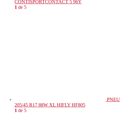
CONTISPORTCONTACT 5 96Y
1
de 5
PNEU
205/45 R17 88W XL HIFLY HF805
1
de 5