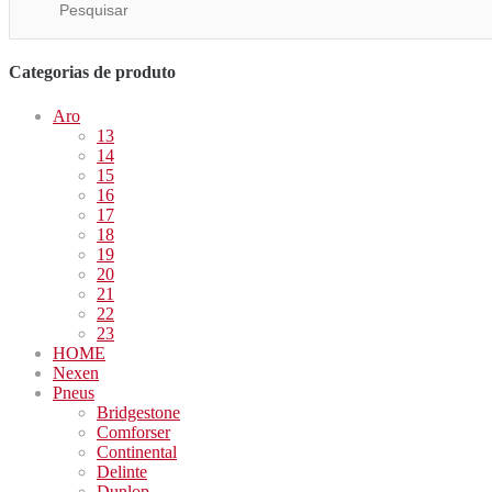
Categorias de produto
Aro
13
14
15
16
17
18
19
20
21
22
23
HOME
Nexen
Pneus
Bridgestone
Comforser
Continental
Delinte
Dunlop