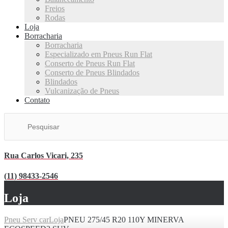
Freios
Rodas
Loja
Borracharia
Borracharia
Especializado em Pneus Run Flat
Conserto de Pneus Run Flat
Conserto de Pneus Blindados
Blindados
Vulcanização de Pneus
Contato
Rua Carlos Vicari, 235
(11) 98433-2546
Loja
Pneu Serv car
Loja
PNEU 275/45 R20 110Y MINERVA