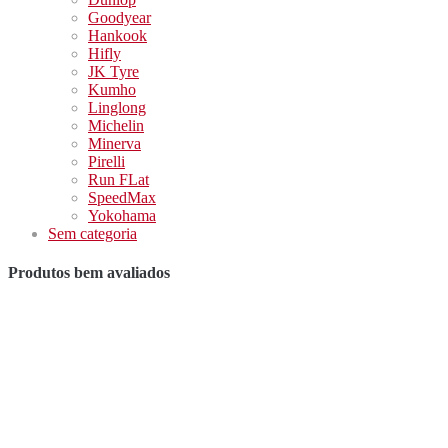
Goodyear
Hankook
Hifly
JK Tyre
Kumho
Linglong
Michelin
Minerva
Pirelli
Run FLat
SpeedMax
Yokohama
Sem categoria
Produtos bem avaliados