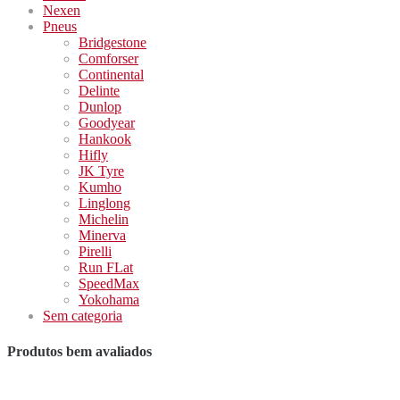
Nexen
Pneus
Bridgestone
Comforser
Continental
Delinte
Dunlop
Goodyear
Hankook
Hifly
JK Tyre
Kumho
Linglong
Michelin
Minerva
Pirelli
Run FLat
SpeedMax
Yokohama
Sem categoria
Produtos bem avaliados