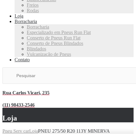
Freios
Rodas
Loja
Borracharia
Borracharia
Especializado em Pneus Run Flat
Conserto de Pneus Run Flat
Conserto de Pneus Blindados
Blindados
Vulcanização de Pneus
Contato
Rua Carlos Vicari, 235
(11) 98433-2546
Loja
Pneu Serv car
Loja
PNEU 275/50 R20 113Y MINERVA