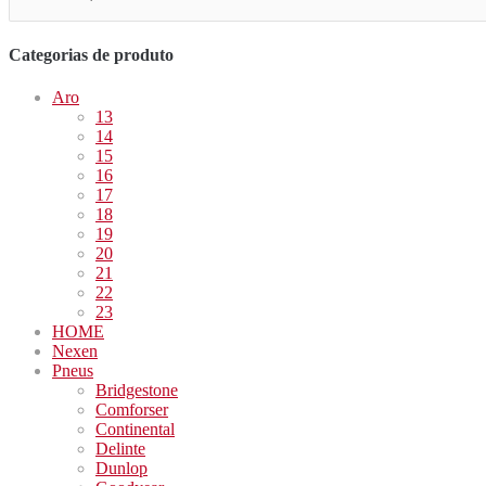
Categorias de produto
Aro
13
14
15
16
17
18
19
20
21
22
23
HOME
Nexen
Pneus
Bridgestone
Comforser
Continental
Delinte
Dunlop