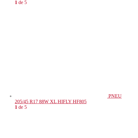
1
de 5
PNEU
205/45 R17 88W XL HIFLY HF805
1
de 5