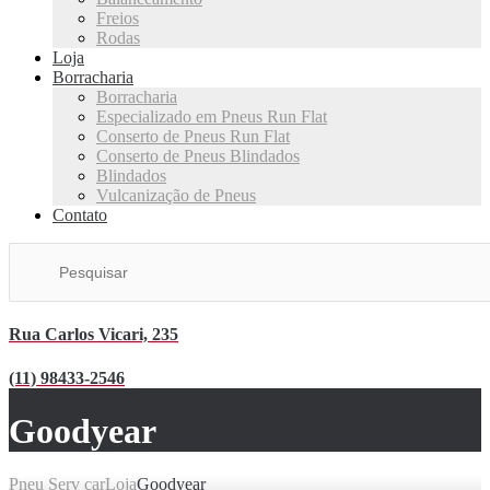
Freios
Rodas
Loja
Borracharia
Borracharia
Especializado em Pneus Run Flat
Conserto de Pneus Run Flat
Conserto de Pneus Blindados
Blindados
Vulcanização de Pneus
Contato
Rua Carlos Vicari, 235
(11) 98433-2546
Goodyear
Pneu Serv car
Loja
Goodyear