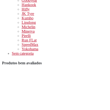
Goodyear
Hankook
Hifly
JK Tyre
Kumho
Linglong
Michelin
Minerva
Pirelli
Run FLat
SpeedMax
Yokohama
Sem categoria
Produtos bem avaliados