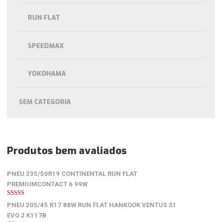
RUN FLAT
SPEEDMAX
YOKOHAMA
SEM CATEGORIA
Produtos bem avaliados
PNEU 235/50R19 CONTINENTAL RUN FLAT
PREMIUMCONTACT 6 99W
5
de 5
PNEU 205/45 R17 88W RUN FLAT HANKOOK VENTUS S1
EVO 2 K117B