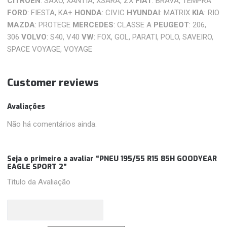
CITROEN
: SAXO, XANTIA, XSARA, ZX
FIAT
: BRAVA, TEMPRA
FORD
: FIESTA, KA+
HONDA
: CIVIC
HYUNDAI
: MATRIX
KIA
: RIO
MAZDA
: PROTEGE
MERCEDES
: CLASSE A
PEUGEOT
: 206,
306
VOLVO
: S40, V40
VW
: FOX, GOL, PARATI, POLO, SAVEIRO,
SPACE VOYAGE, VOYAGE
Customer reviews
Avaliações
Não há comentários ainda.
Seja o primeiro a avaliar “PNEU 195/55 R15 85H GOODYEAR
EAGLE SPORT 2”
Titulo da Avaliação