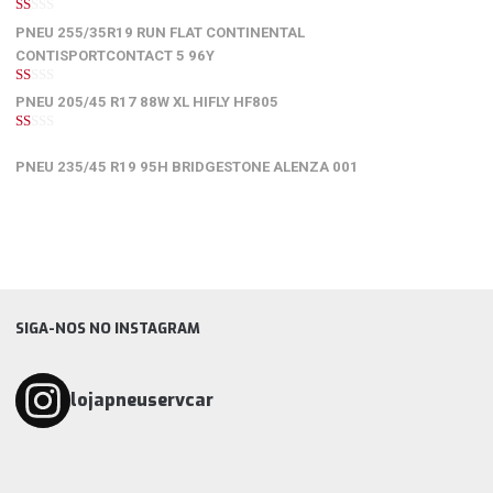
1
PNEU 255/35R19 RUN FLAT CONTINENTAL
de
5
CONTISPORTCONTACT 5 96Y
1
PNEU 205/45 R17 88W XL HIFLY HF805
de
5
1
de
PNEU 235/45 R19 95H BRIDGESTONE ALENZA 001
5
SIGA-NOS NO INSTAGRAM
lojapneuservcar