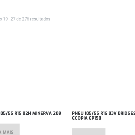
do 19–27 de 276 resultados
185/55 R15 82H MINERVA 209
PNEU 185/55 R16 83V BRIDG
ECOPIA EP150
A MAIS