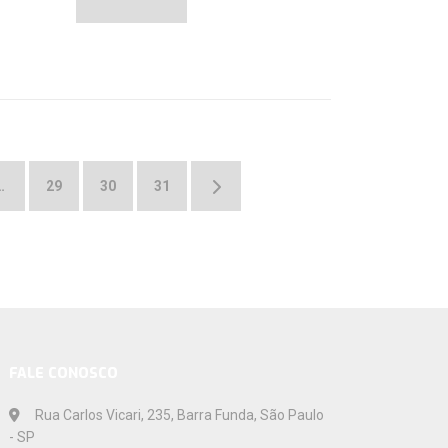
…
29
30
31
→
FALE CONOSCO
Rua Carlos Vicari, 235, Barra Funda, São Paulo
- SP