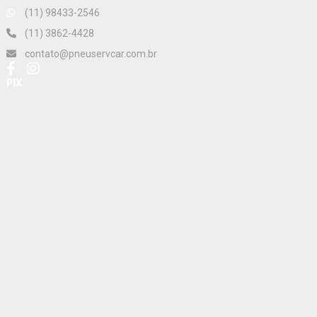
(11) 98433-2546
(11) 3862-4428
contato@pneuservcar.com.br
PIX