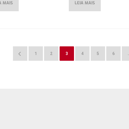
A MAIS
LEIA MAIS
←
1
2
3
4
5
6