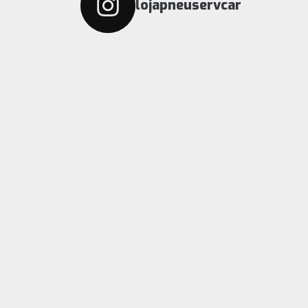
lojapneuservcar