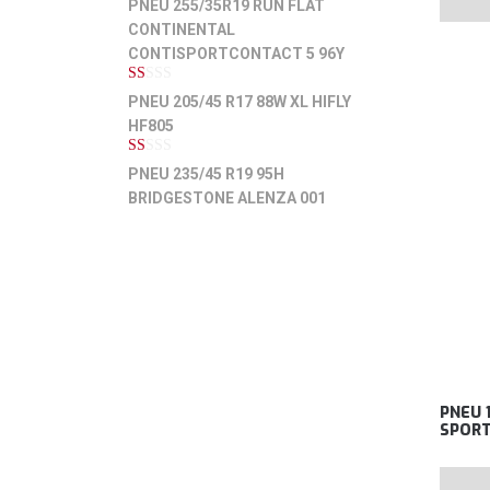
PNEU 255/35R19 RUN FLAT
de
CONTINENTAL
5
CONTISPORTCONTACT 5 96Y
1
PNEU 205/45 R17 88W XL HIFLY
de
HF805
5
1
PNEU 235/45 R19 95H
de
BRIDGESTONE ALENZA 001
5
PNEU 
SPORT