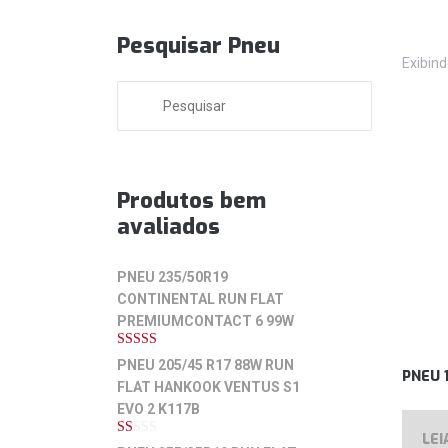
Pesquisar Pneu
Exibin
Produtos bem
avaliados
PNEU 235/50R19
CONTINENTAL RUN FLAT
PREMIUMCONTACT 6 99W
5
de 5
PNEU 205/45 R17 88W RUN
PNEU 
FLAT HANKOOK VENTUS S1
EVO 2 K117B
LEI
1