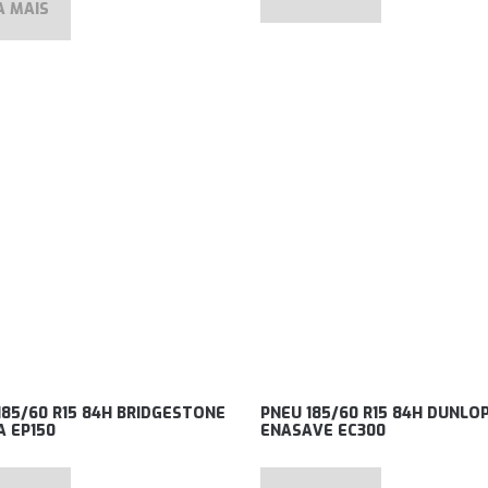
A MAIS
185/60 R15 84H BRIDGESTONE
PNEU 185/60 R15 84H DUNLO
A EP150
ENASAVE EC300