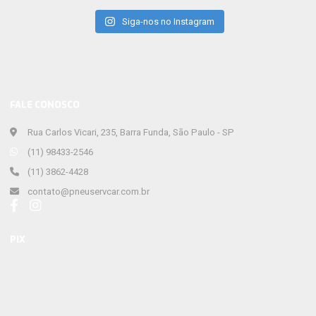
Siga-nos no Instagram
FALE CONOSCO
Rua Carlos Vicari, 235, Barra Funda, São Paulo - SP
(11) 98433-2546
(11) 3862-4428
contato@pneuservcar.com.br
PIX