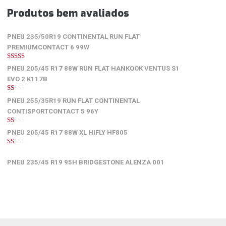
Produtos bem avaliados
PNEU 235/50R19 CONTINENTAL RUN FLAT
PREMIUMCONTACT 6 99W
5
de 5
PNEU 205/45 R17 88W RUN FLAT HANKOOK VENTUS S1
EVO 2 K117B
1
PNEU 255/35R19 RUN FLAT CONTINENTAL
de
5
CONTISPORTCONTACT 5 96Y
1
PNEU 205/45 R17 88W XL HIFLY HF805
de
5
1
de
PNEU 235/45 R19 95H BRIDGESTONE ALENZA 001
5