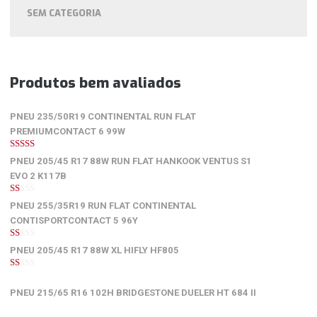
SEM CATEGORIA
Produtos bem avaliados
PNEU 235/50R19 CONTINENTAL RUN FLAT
PREMIUMCONTACT 6 99W
5
de 5
PNEU 205/45 R17 88W RUN FLAT HANKOOK VENTUS S1
EVO 2 K117B
1
PNEU 255/35R19 RUN FLAT CONTINENTAL
de
5
CONTISPORTCONTACT 5 96Y
1
PNEU 205/45 R17 88W XL HIFLY HF805
de
5
1
de
PNEU 215/65 R16 102H BRIDGESTONE DUELER HT 684 II
5