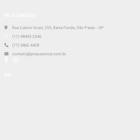
FALE CONOSCO
Rua Carlos Vicari, 235, Barra Funda, São Paulo - SP
(11) 98433-2546
(11) 3862-4428
contato@pneuservcar.com.br
PIX