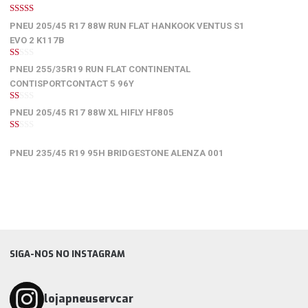
5
de 5
PNEU 205/45 R17 88W RUN FLAT HANKOOK VENTUS S1
EVO 2 K117B
1
PNEU 255/35R19 RUN FLAT CONTINENTAL
de
5
CONTISPORTCONTACT 5 96Y
1
PNEU 205/45 R17 88W XL HIFLY HF805
de
5
1
de
PNEU 235/45 R19 95H BRIDGESTONE ALENZA 001
5
SIGA-NOS NO INSTAGRAM
lojapneuservcar