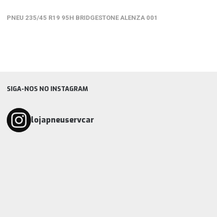
1
de
PNEU 235/45 R19 95H BRIDGESTONE ALENZA 001
5
SIGA-NOS NO INSTAGRAM
lojapneuservcar