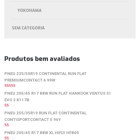
YOKOHAMA
SEM CATEGORIA
Produtos bem avaliados
PNEU 235/50R19 CONTINENTAL RUN FLAT
PREMIUMCONTACT 6 99W
5
de 5
PNEU 205/45 R17 88W RUN FLAT HANKOOK VENTUS S1
EVO 2 K117B
1
PNEU 255/35R19 RUN FLAT CONTINENTAL
de
5
CONTISPORTCONTACT 5 96Y
1
PNEU 205/45 R17 88W XL HIFLY HF805
de
5