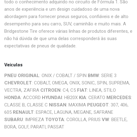
todo o conhecimento adquirido no circuito de Fórmula 1. São
anos de experiência e um design cuidadoso de uma nova
abordagem para fornecer pneus seguros, confiáveis ​​e de alto
desempenho para seu carro, SUV, caminhão e muito mais. A
Bridgestone Tire oferece várias linhas de produtos diferentes, e
não há dúvida de que uma delas corresponderá às suas
expectativas de pneus de qualidade.
Veículos
PNEU ORIGINAL
: ONIX / COBALT / SPIN
BMW
: SERIE 3
CHEVROLET
: COBALT, OMEGA, ONIX, SONIC, SPIN, SUPREMA,
VECTRA, ZAFIRA
CITROEN
: C4, C5
FIAT
: LINEA, STILO
HONDA
: ACCORD
HYUNDAI
: HB20X
KIA
: CERATO
MERCEDES
:
CLASSE B, CLASSE C
NISSAN
: MAXIMA
PEUGEOT
: 307, 406,
605
RENAULT
: ESPACE, LAGUNA, MEGANE, SAFRANE
SUBARU
: IMPREZA
TOYOTA
: COROLLA, PRIUS
VW
: BEETLE,
BORA, GOLF, PARATI, PASSAT