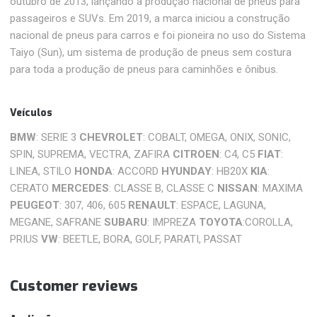
outubro de 2013, lançando a produção nacional de pneus para
passageiros e SUVs. Em 2019, a marca iniciou a construção
nacional de pneus para carros e foi pioneira no uso do Sistema
Taiyo (Sun), um sistema de produção de pneus sem costura
para toda a produção de pneus para caminhões e ônibus.
Veículos
BMW
: SERIE 3
CHEVROLET
: COBALT, OMEGA, ONIX, SONIC,
SPIN, SUPREMA, VECTRA, ZAFIRA
CITROEN
: C4, C5
FIAT
:
LINEA, STILO
HONDA
: ACCORD
HYUNDAY
: HB20X
KIA
:
CERATO
MERCEDES
: CLASSE B, CLASSE C
NISSAN
: MAXIMA
PEUGEOT
: 307, 406, 605
RENAULT
: ESPACE, LAGUNA,
MEGANE, SAFRANE
SUBARU
: IMPREZA
TOYOTA
:COROLLA,
PRIUS
VW
: BEETLE, BORA, GOLF, PARATI, PASSAT
Customer reviews