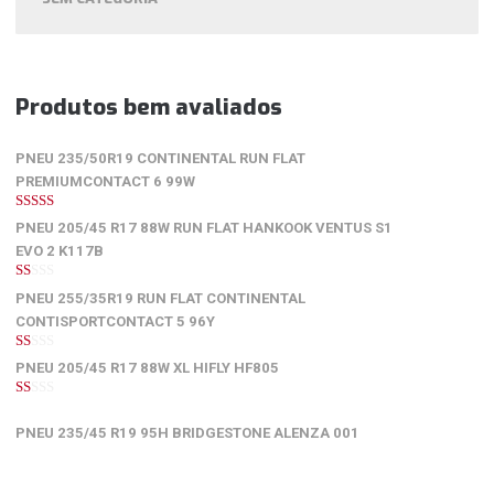
Produtos bem avaliados
PNEU 235/50R19 CONTINENTAL RUN FLAT
PREMIUMCONTACT 6 99W
5
de 5
PNEU 205/45 R17 88W RUN FLAT HANKOOK VENTUS S1
EVO 2 K117B
1
PNEU 255/35R19 RUN FLAT CONTINENTAL
de
5
CONTISPORTCONTACT 5 96Y
1
PNEU 205/45 R17 88W XL HIFLY HF805
de
5
1
de
PNEU 235/45 R19 95H BRIDGESTONE ALENZA 001
5