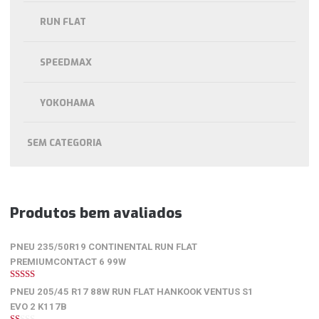
RUN FLAT
SPEEDMAX
YOKOHAMA
SEM CATEGORIA
Produtos bem avaliados
PNEU 235/50R19 CONTINENTAL RUN FLAT
PREMIUMCONTACT 6 99W
5
de 5
PNEU 205/45 R17 88W RUN FLAT HANKOOK VENTUS S1
EVO 2 K117B