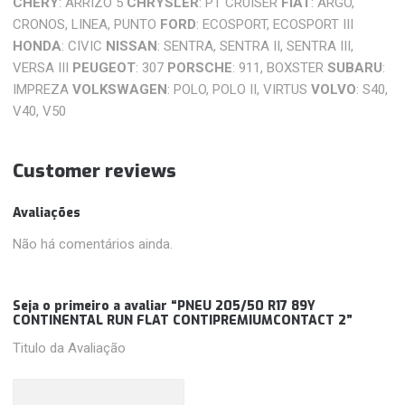
CHERY
: ARRIZO 5
CHRYSLER
: PT CRUISER
FIAT
: ARGO,
CRONOS, LINEA, PUNTO
FORD
: ECOSPORT, ECOSPORT III
HONDA
: CIVIC
NISSAN
: SENTRA, SENTRA II, SENTRA III,
VERSA III
PEUGEOT
: 307
PORSCHE
: 911, BOXSTER
SUBARU
:
IMPREZA
VOLKSWAGEN
: POLO, POLO II, VIRTUS
VOLVO
: S40,
V40, V50
Customer reviews
Avaliações
Não há comentários ainda.
Seja o primeiro a avaliar “PNEU 205/50 R17 89Y
CONTINENTAL RUN FLAT CONTIPREMIUMCONTACT 2”
Titulo da Avaliação