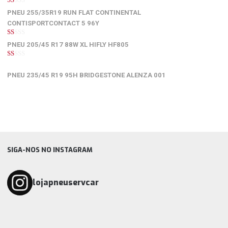
1
PNEU 255/35R19 RUN FLAT CONTINENTAL
de
5
CONTISPORTCONTACT 5 96Y
1
PNEU 205/45 R17 88W XL HIFLY HF805
de
5
1
de
PNEU 235/45 R19 95H BRIDGESTONE ALENZA 001
5
SIGA-NOS NO INSTAGRAM
lojapneuservcar