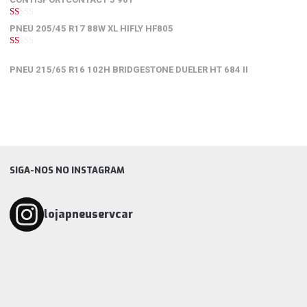
1
PNEU 205/45 R17 88W XL HIFLY HF805
de
5
1
de
PNEU 215/65 R16 102H BRIDGESTONE DUELER HT 684 II
5
SIGA-NOS NO INSTAGRAM
lojapneuservcar