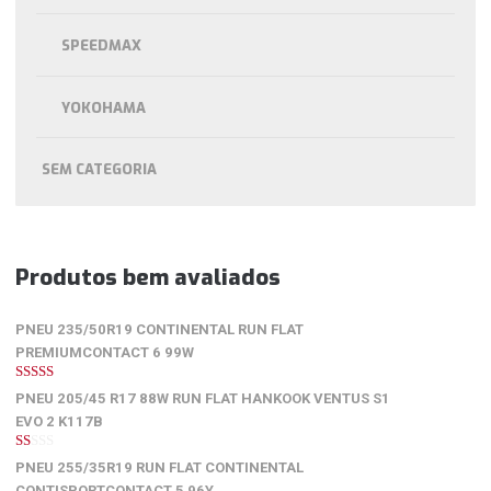
SPEEDMAX
YOKOHAMA
SEM CATEGORIA
Produtos bem avaliados
PNEU 235/50R19 CONTINENTAL RUN FLAT
PREMIUMCONTACT 6 99W
5
de 5
PNEU 205/45 R17 88W RUN FLAT HANKOOK VENTUS S1
EVO 2 K117B
1
PNEU 255/35R19 RUN FLAT CONTINENTAL
de
5
CONTISPORTCONTACT 5 96Y