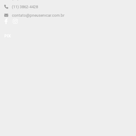
(11) 3862-4428
contato@pneuservcar.com.br
PIX