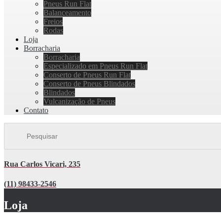
Pneus Run Flat
Balanceamento
Freios
Rodas
Loja
Borracharia
Borracharia
Especializado em Pneus Run Flat
Conserto de Pneus Run Flat
Conserto de Pneus Blindados
Blindados
Vulcanização de Pneus
Contato
Rua Carlos Vicari, 235
(11) 98433-2546
Loja