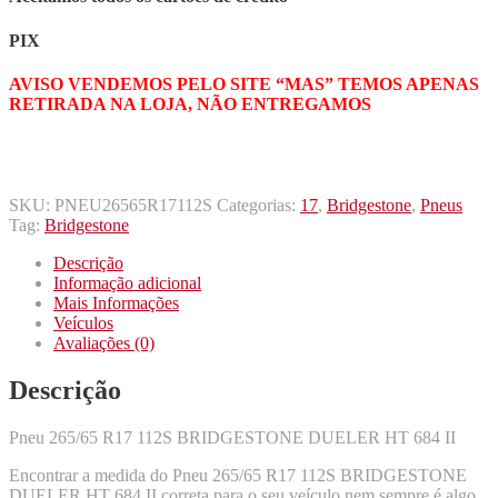
PIX
AVISO VENDEMOS PELO SITE “MAS” TEMOS APENAS
RETIRADA NA LOJA, NÃO ENTREGAMOS
SKU:
PNEU26565R17112S
Categorias:
17
,
Bridgestone
,
Pneus
Tag:
Bridgestone
Descrição
Informação adicional
Mais Informações
Veículos
Avaliações (0)
Descrição
Pneu 265/65 R17 112S BRIDGESTONE DUELER HT 684 II
Encontrar a medida do Pneu 265/65 R17 112S BRIDGESTONE
DUELER HT 684 II correta para o seu veículo nem sempre é algo