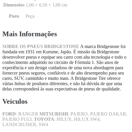
Dimensões
1,00 × 0,50 × 1,00 cm
Pneu
Peça
Mais Informações
SOBRE OS PNEUS BRIDGESTONE
A marca Bridgestone foi
fundada em 1931 em Kurume, Japão. É missão da Bridgestone
desenvolver pneus e equipar seu carro com alta tecnologia e todo o
conhecimento adquirido no circuito de Fórmula 1. São anos de
experiência e um design cuidadoso de uma nova abordagem para
fornecer pneus seguros, confiáveis ​​e de alto desempenho para seu
carro, SUV, caminhão e muito mais. A Bridgestone Tire oferece
várias linhas de produtos diferentes, e não há dúvida de que uma
delas corresponderá às suas expectativas de pneus de qualidade.
Veículos
FORD
: RANGER
MITSUBISHI
: PAJERO, PAJERO DAKAR,
PAJERO FULL
TOYOTA
: HILUX, HILUX SW4,
LANDCRUISER, SW4