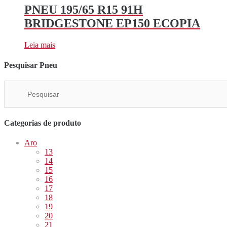
PNEU 195/65 R15 91H
BRIDGESTONE EP150 ECOPIA
Leia mais
Pesquisar Pneu
Categorias de produto
Aro
13
14
15
16
17
18
19
20
21