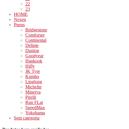
22
23
HOME
Nexen
Pneus
Bridgestone
Comforser
Continental
Delinte
Dunlop
Goodyear
Hankook
Hifly
JK Tyre
Kumho
Linglong
Michelin
Minerva
Pirelli
Run FLat
SpeedMax
Yokohama
Sem categoria