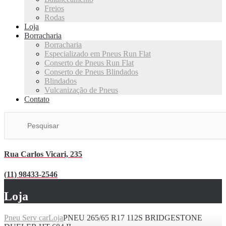
Freios
Rodas
Loja
Borracharia
Borracharia
Especializado em Pneus Run Flat
Conserto de Pneus Run Flat
Conserto de Pneus Blindados
Blindados
Vulcanização de Pneus
Contato
Rua Carlos Vicari, 235
(11) 98433-2546
Loja
Pneu Serv car
Loja
PNEU 265/65 R17 112S BRIDGESTONE