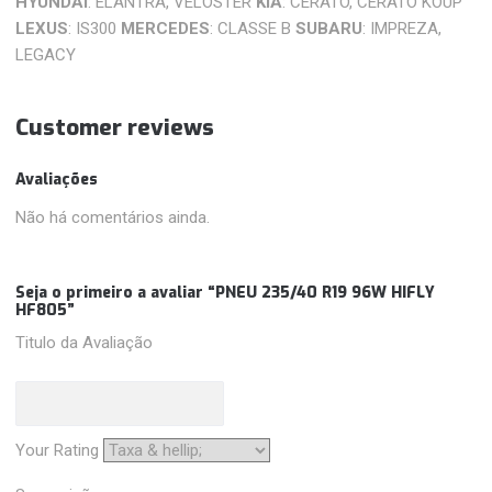
HYUNDAI
: ELANTRA, VELOSTER
KIA
: CERATO, CERATO KOUP
LEXUS
: IS300
MERCEDES
: CLASSE B
SUBARU
: IMPREZA,
LEGACY
Customer reviews
Avaliações
Não há comentários ainda.
Seja o primeiro a avaliar “PNEU 235/40 R19 96W HIFLY
HF805”
Titulo da Avaliação
Your Rating