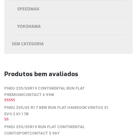
SPEEDMAX
YOKOHAMA
SEM CATEGORIA
Produtos bem avaliados
PNEU 235/50R19 CONTINENTAL RUN FLAT
PREMIUMCONTACT 6 99W
5
de 5
PNEU 205/45 R17 88W RUN FLAT HANKOOK VENTUS S1
EVO 2 K117B
1
PNEU 255/35R19 RUN FLAT CONTINENTAL
de
5
CONTISPORTCONTACT 5 96Y