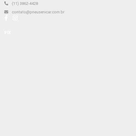
(11) 3862-4428
contato@pneuservcar.com.br
PIX