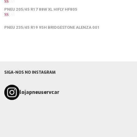
1
PNEU 205/45 R17 88W XL HIFLY HF805
de
5
1
de
PNEU 235/45 R19 95H BRIDGESTONE ALENZA 001
5
SIGA-NOS NO INSTAGRAM
lojapneuservcar