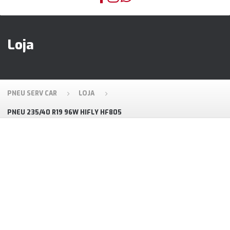
Loja
PNEU SERV CAR
LOJA
PNEU 235/40 R19 96W HIFLY HF805