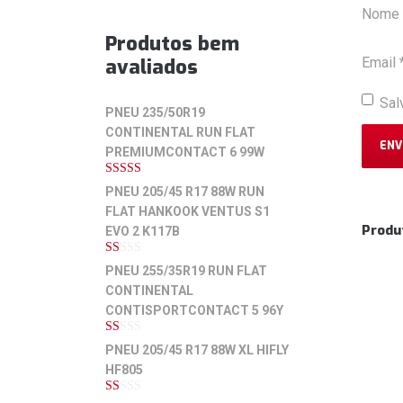
Nome
Produtos bem
avaliados
Email
Sal
PNEU 235/50R19
CONTINENTAL RUN FLAT
PREMIUMCONTACT 6 99W
5
de 5
PNEU 205/45 R17 88W RUN
FLAT HANKOOK VENTUS S1
Produ
EVO 2 K117B
1
PNEU 255/35R19 RUN FLAT
de
CONTINENTAL
5
CONTISPORTCONTACT 5 96Y
1
PNEU 205/45 R17 88W XL HIFLY
de
HF805
5