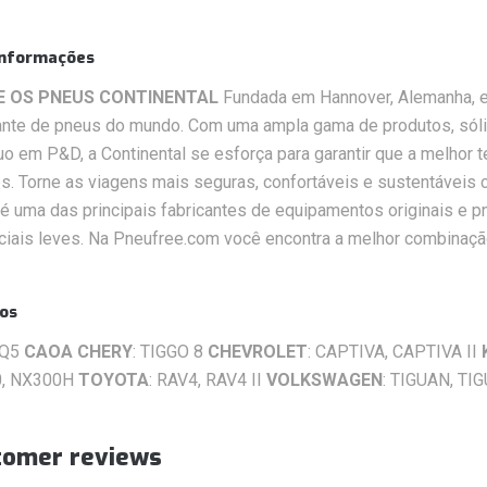
Informações
E OS PNEUS CONTINENTAL
Fundada em Hannover, Alemanha, em
ante de pneus do mundo. Com uma ampla gama de produtos, sóli
uo em P&D, a Continental se esforça para garantir que a melhor 
es. Torne as viagens mais seguras, confortáveis ​​e sustentáveis 
é uma das principais fabricantes de equipamentos originais e p
iais leves. Na Pneufree.com você encontra a melhor combinação
los
 Q5
CAOA CHERY
: TIGGO 8
CHEVROLET
: CAPTIVA, CAPTIVA II
, NX300H
TOYOTA
: RAV4, RAV4 II
VOLKSWAGEN
: TIGUAN, TI
tomer reviews