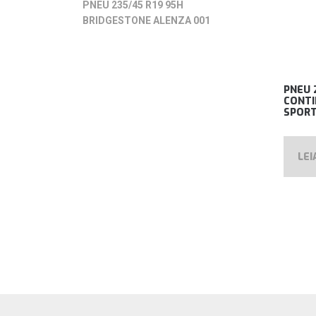
1
PNEU 235/45 R19 95H
de
BRIDGESTONE ALENZA 001
5
PNEU 
CONTI
SPOR
LEI