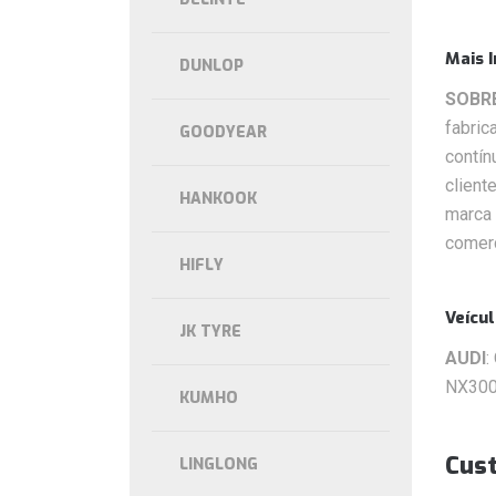
Mais 
DUNLOP
SOBR
fabric
GOODYEAR
contín
client
HANKOOK
marca 
comerc
HIFLY
Veícu
JK TYRE
AUDI
:
NX300
KUMHO
Cus
LINGLONG