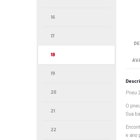
16
17
DE
18
AVA
19
Descr
20
Pneu 
O pne
21
Sua b
Encont
22
e ano 