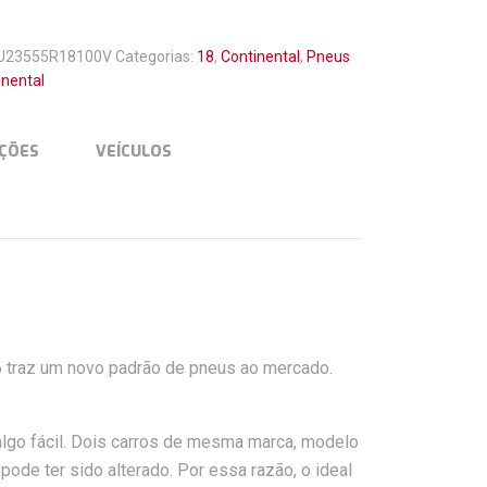
U23555R18100V
Categorias:
18
,
Continental
,
Pneus
inental
ÇÕES
VEÍCULOS
traz um novo padrão de pneus ao mercado.
algo fácil. Dois carros de mesma marca, modelo
ode ter sido alterado. Por essa razão, o ideal