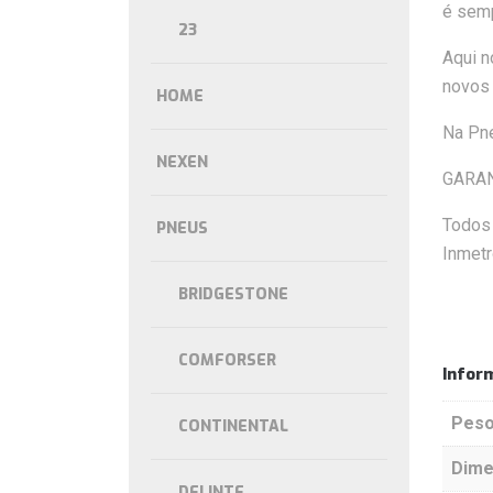
é semp
23
Aqui n
novos 
HOME
Na Pne
NEXEN
GARAN
Todos 
PNEUS
Inmetr
BRIDGESTONE
COMFORSER
Infor
Pes
CONTINENTAL
Dim
DELINTE