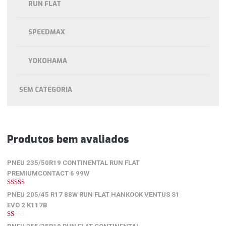
RUN FLAT
SPEEDMAX
YOKOHAMA
SEM CATEGORIA
Produtos bem avaliados
PNEU 235/50R19 CONTINENTAL RUN FLAT
PREMIUMCONTACT 6 99W
5
de 5
PNEU 205/45 R17 88W RUN FLAT HANKOOK VENTUS S1
EVO 2 K117B
1