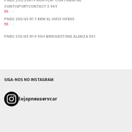
PNEU 255/35R19 RUN FLAT CONTINENTAL
de
5
CONTISPORTCONTACT 5 96Y
1
PNEU 205/45 R17 88W XL HIFLY HF805
de
5
1
de
PNEU 235/45 R19 95H BRIDGESTONE ALENZA 001
5
SIGA-NOS NO INSTAGRAM
lojapneuservcar