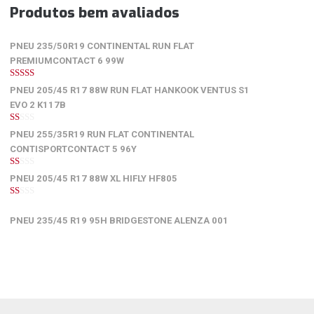
Produtos bem avaliados
PNEU 235/50R19 CONTINENTAL RUN FLAT
PREMIUMCONTACT 6 99W
5
de 5
PNEU 205/45 R17 88W RUN FLAT HANKOOK VENTUS S1
EVO 2 K117B
1
PNEU 255/35R19 RUN FLAT CONTINENTAL
de
5
CONTISPORTCONTACT 5 96Y
1
PNEU 205/45 R17 88W XL HIFLY HF805
de
5
1
de
PNEU 235/45 R19 95H BRIDGESTONE ALENZA 001
5